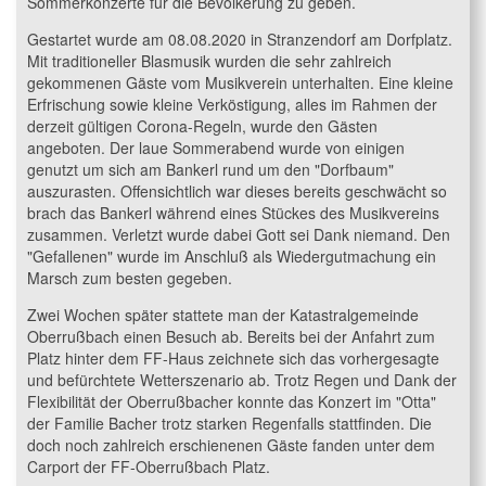
Sommerkonzerte für die Bevölkerung zu geben.
Gestartet wurde am 08.08.2020 in Stranzendorf am Dorfplatz.
Mit traditioneller Blasmusik wurden die sehr zahlreich
gekommenen Gäste vom Musikverein unterhalten. Eine kleine
Erfrischung sowie kleine Verköstigung, alles im Rahmen der
derzeit gültigen Corona-Regeln, wurde den Gästen
angeboten. Der laue Sommerabend wurde von einigen
genutzt um sich am Bankerl rund um den "Dorfbaum"
auszurasten. Offensichtlich war dieses bereits geschwächt so
brach das Bankerl während eines Stückes des Musikvereins
zusammen. Verletzt wurde dabei Gott sei Dank niemand. Den
"Gefallenen" wurde im Anschluß als Wiedergutmachung ein
Marsch zum besten gegeben.
Zwei Wochen später stattete man der Katastralgemeinde
Oberrußbach einen Besuch ab. Bereits bei der Anfahrt zum
Platz hinter dem FF-Haus zeichnete sich das vorhergesagte
und befürchtete Wetterszenario ab. Trotz Regen und Dank der
Flexibilität der Oberrußbacher konnte das Konzert im "Otta"
der Familie Bacher trotz starken Regenfalls stattfinden. Die
doch noch zahlreich erschienenen Gäste fanden unter dem
Carport der FF-Oberrußbach Platz.